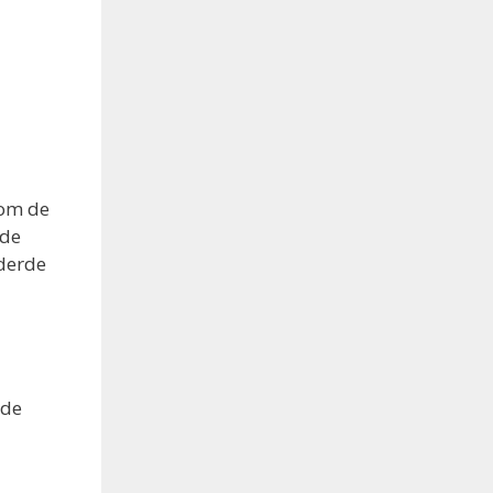
 om de
 de
 derde
 de