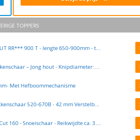
ERIGE TOPPERS
WOLF-Garten Takkenschaar POWER CUT RR*** 900 T - lengte 650-900mm - telescoop - aluminium hefboomarmen - 4x meer kracht - messpanning instelbaar
Kreator KRTGR4003 Telescopische takkenschaar – Jong hout - Knipdiameter: Ø34 mm
8mm- Met Hefboommechanisme
GARDENA TeleCut Telescopische - Takkenschaar 520-670B - 42 mm Verstelbare Lengte
GARDENA Comfort Takkenschaar StarCut 160 - Snoeischaar - Reikwijdte ca. 3.5 m - Max Knipdiameter 32 mm