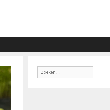
Zoek
naar: