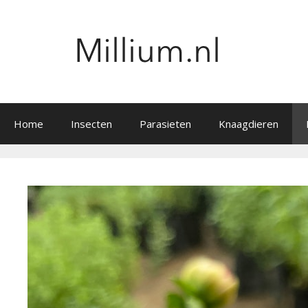
Ga
naar
de
inhoud
Home
Insecten
Parasieten
Knaagdieren