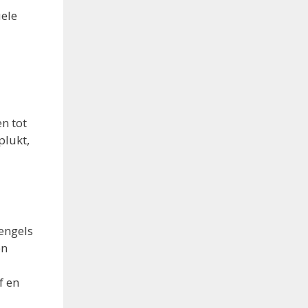
uele
n tot
plukt,
tengels
en
f en