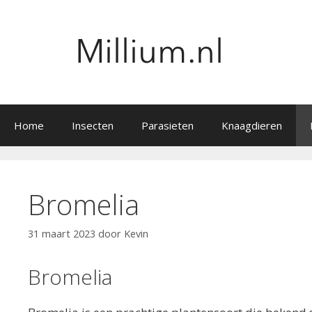
Ga
naar
de
inhoud
Home
Insecten
Parasieten
Knaagdieren
Bromelia
31 maart 2023
door
Kevin
Bromelia