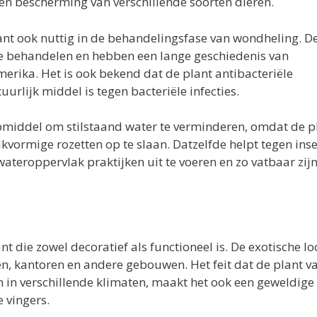
 en bescherming van verschillende soorten dieren.
lant ook nuttig in de behandelingsfase van wondheling. D
te behandelen en hebben een lange geschiedenis van
erika. Het is ook bekend dat de plant antibacteriële
urlijk middel is tegen bacteriële infecties.
lpmiddel om stilstaand water te verminderen, omdat de p
lkvormige rozetten op te slaan. Datzelfde helpt tegen ins
ateroppervlak praktijken uit te voeren en zo vatbaar zij
t die zowel decoratief als functioneel is. De exotische lo
en, kantoren en andere gebouwen. Het feit dat de plant v
n in verschillende klimaten, maakt het ook een geweldige
 vingers.