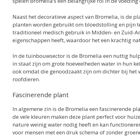
spelen Bromelia’s een belangrijke rol in de voeding
Naast het decoratieve aspect van Bromelia, is de p
planten worden gebruikt om bloedstolling en pijn 
traditioneel medisch gebruik in Midden- en Zuid-Am
eigenschappen heeft, waardoor het een krachtig natu
In de tuinbouwsector is de Bromelia een nuttig hu
in staat zijn om grote hoeveelheden water in hun ke
ook omdat die genoodzaakt zijn om dichter bij het w
roofdieren.
Fascinerende plant
In algemene zin is de Bromelia een fascinerende plan
de vele kleuren maken deze plant perfect voor huiz
nature weinig water nodig heeft en kan functionere
voor mensen met een druk schema of zonder groene