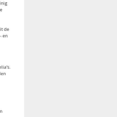
inig
te
it de
- en
ia’s.
den
en