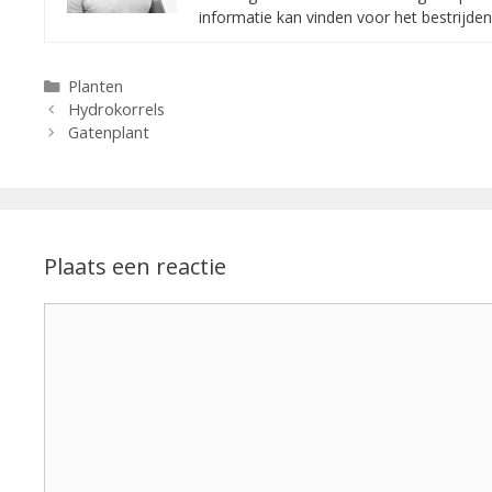
informatie kan vinden voor het bestrijde
Categorieën
Planten
Hydrokorrels
Gatenplant
Plaats een reactie
Reactie