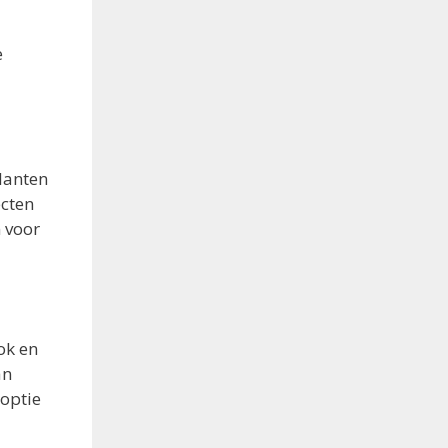
e
lanten
ecten
n voor
ok en
an
 optie