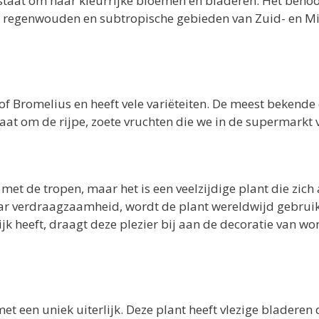
staat om haar kleurrijke bloemen en bladeren. Het behoo
che regenwouden en subtropische gebieden van Zuid- en M
f Bromelius en heeft vele variëteiten. De meest bekende
taat om de rijpe, zoete vruchten die we in de supermarkt 
et de tropen, maar het is een veelzijdige plant die zich
ar verdraagzaamheid, wordt de plant wereldwijd gebruik
jk heeft, draagt deze plezier bij aan de decoratie van w
t een uniek uiterlijk. Deze plant heeft vlezige bladeren 