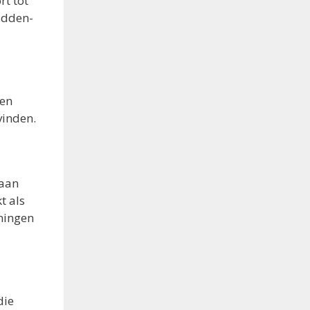
rt tot
idden-
 en
vinden.
 aan
t als
oningen
die