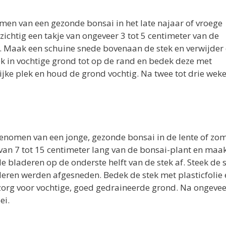
en van een gezonde bonsai in het late najaar of vroege
rzichtig een takje van ongeveer 3 tot 5 centimeter van de
f. Maak een schuine snede bovenaan de stek en verwijder
ek in vochtige grond tot op de rand en bedek deze met
ijke plek en houd de grond vochtig. Na twee tot drie wek
nomen van een jonge, gezonde bonsai in de lente of zom
je van 7 tot 15 centimeter lang van de bonsai-plant en maa
 bladeren op de onderste helft van de stek af. Steek de s
deren werden afgesneden. Bedek de stek met plasticfolie 
zorg voor vochtige, goed gedraineerde grond. Na ongevee
ei.