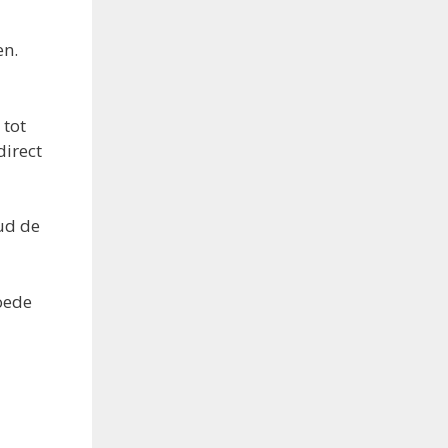
en.
 tot
direct
ud de
oede