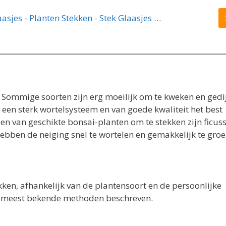
Stekstation - Stek Vaasjes - 3 Glazen Vaasjes - Planten Stekken - Stek Glaasjes - Hydrocultuur
n. Sommige soorten zijn erg moeilijk om te kweken en gedi
 een sterk wortelsysteem en van goede kwaliteit het best
en van geschikte bonsai-planten om te stekken zijn ficus
bben de neiging snel te wortelen en gemakkelijk te groe
kken, afhankelijk van de plantensoort en de persoonlijke
e meest bekende methoden beschreven.