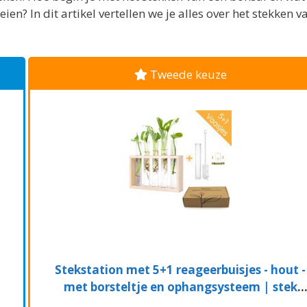
en? In dit artikel vertellen we je alles over het stekken v
Tweede keuze
Stekstation met 5+1 reageerbuisjes - hout -
met borsteltje en ophangsysteem | stek
station - vaasjes - glaasjes - set - hydroponie 