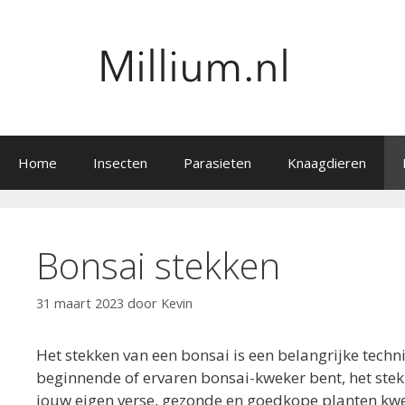
Ga
naar
de
inhoud
Home
Insecten
Parasieten
Knaagdieren
Bonsai stekken
31 maart 2023
door
Kevin
Het stekken van een bonsai is een belangrijke techn
beginnende of ervaren bonsai-kweker bent, het stekk
jouw eigen verse, gezonde en goedkope planten kwe