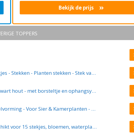
hydrocultuur - stekjes - droogbloemen
Bekijk de prijs
ERIGE TOPPERS
Stekstation - Stek station vaasjes - Stekjes - Stekken - Planten stekken - Stek vaasjes - Stek glaasjes - Steklab - Reageerbuisjes - Inclusief 10 buisjes - Ophangbaar - Hout - Glas - Bruin
Stekstation met 5+1 reageerbuisjes - zwart hout - met borsteltje en ophangsysteem | stek station - vaasjes - glaasjes - set - hydroponie - hydrocultuur - stekjes - droogbloemen
ECOstyle Stekpoeder Stimuleert Wortelvorming - Voor Sier & Kamerplanten - Helpt Stekjes Uitgroeien tot een Volwaardige Plant - 25 GR
DWIH - Hangende stekjes boom - Geschikt voor 15 stekjes, bloemen, waterplanten (Hydroponie)