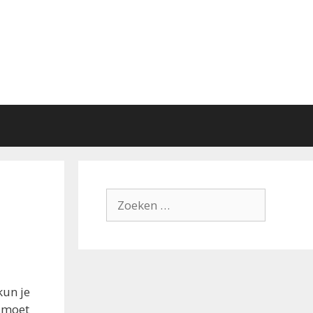
Zoek
naar:
kun je
t moet