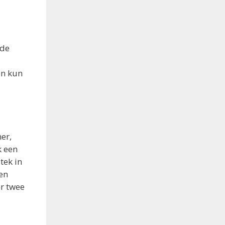
 de
en kun
er,
k een
tek in
en
r twee