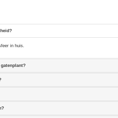
dheid?
feer in huis.
 gatenplant?
?
n?