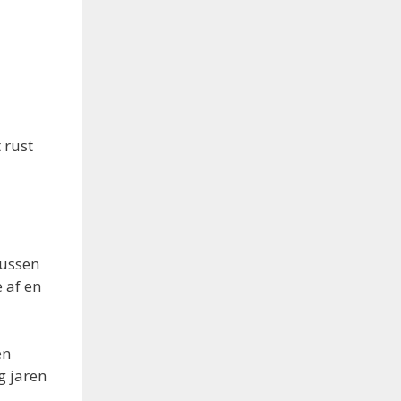
 rust
tussen
 af en
en
g jaren