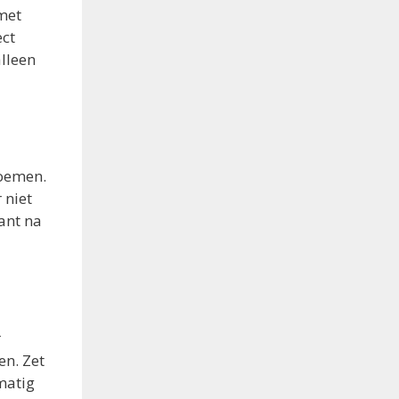
met
ect
alleen
loemen.
 niet
lant na
r
en. Zet
matig