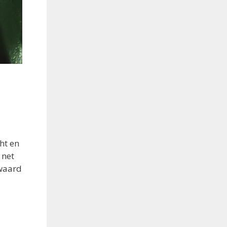
ht en
 net
 waard